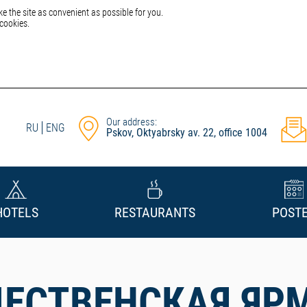
e the site as convenient as possible for you.
 cookies.
Our address:
RU
ENG
Pskov, Oktyabrsky av. 22, office 1004
HOTELS
RESTAURANTS
POST
ЕСТВЕНСКАЯ ЯР